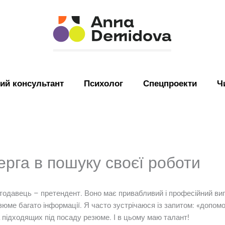
ий консультант
Психолог
Спецпроекти
Ч
рга в пошуку своєї роботи
тодавець – претендент. Воно має привабливий і професійний ви
юме багато інформації. Я часто зустрічаюся із запитом: «допомо
а підходящих під посаду резюме. І в цьому маю талант!