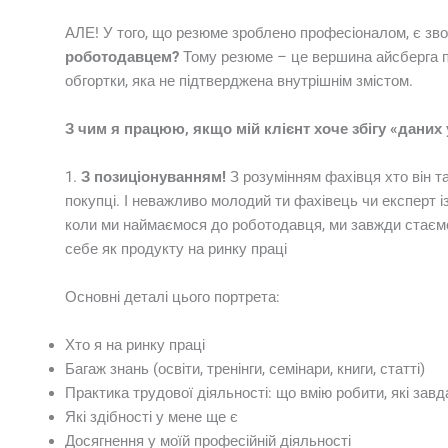
АЛЕ! У того, що резюме зроблено професіоналом, є зво
роботодавцем?
Тому резюме – це вершина айсберга під
обгортки, яка не підтверджена внутрішнім змістом.
З чим я працюю, якщо мій клієнт хоче збігу «даних 
1.
З позиціонуванням!
З розумінням фахівця хто він та
покупці. І неважливо молодий ти фахівець чи експерт 
коли ми наймаємося до роботодавця, ми завжди стаєм
себе як продукту на ринку праці
Основні деталі цього портрета:
Хто я на ринку праці
Багаж знань (освіти, тренінги, семінари, книги, статті)
Практика трудової діяльності: що вмію робити, які завд
Які здібності у мене ще є
Досягнення у моїй професійній діяльності