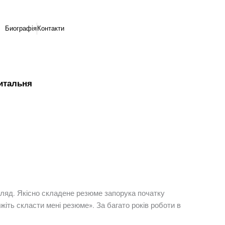
Биографія
Контакти
итальня
гляд. Якісно складене резюме запорука початку
жіть скласти мені резюме». За багато років роботи в