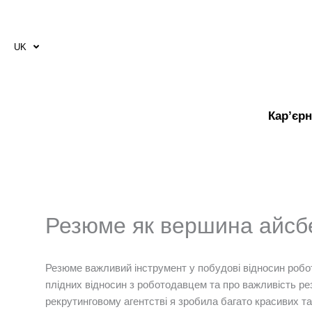
Перейти
до
вмісту
UK
RU
Кар’єрн
Резюме як вершина айсбе
Резюме важливий інструмент у побудові відносин робо
плідних відносин з роботодавцем та про важливість рез
рекрутинговому агентстві я зробила багато красивих т