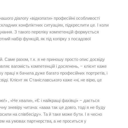
з нашого діалогу «відкопати» професійні особливості
 складних конфліктних ситуаціях, підкреслити це. І коли
днання. З такого переліку компетенцій формується
ний набір функцій, як під копірку з посадової
й. Саме разом, т.к. я не приношу просто опис досвіду
вляє вагомість компетенцій і досягнень, – клієнт каже
инку праці я бачила дуже багато професійних портретів, і
ді. Клієнт як Станіславського каже «ні, не вірю, це
!» , «Не хвали», «Є і найкращі фахівці» – дається
чну зневіру читача: «аааа так це довго, тоді я не буду
или на співбесіду». Та й таке може бути. І я чесно
ем на умовах партнерства, а не проситься у