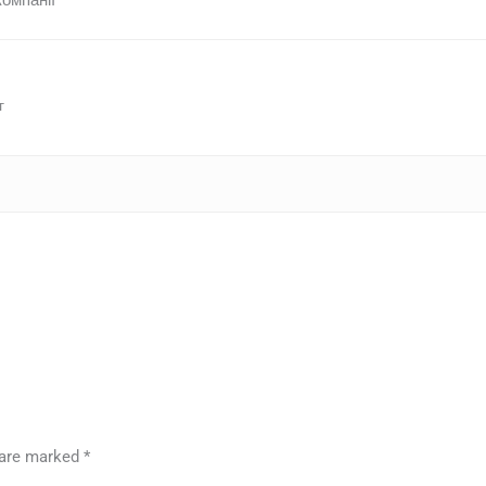
г
s are marked
*