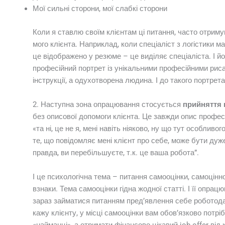
Мої сильні сторони, мої слабкі сторони
Коли я ставлю своїм клієнтам ці питання, часто отримую 
мого клієнта. Наприклад, коли спеціаліст з логістики ма
це відображено у резюме – це виділяє спеціаліста. І 
професійний портрет із унікальними професійними рисам
інструкції, а одухотворена людина. І до такого портрет
2. Наступна зона опрацювання стосується
прийняття 
без описової допомоги клієнта. Це завжди опис професій
«та ні, це не я, мені навіть ніяково, ну що тут особливо
те, що повідомляє мені клієнт про себе, може бути дуже
правда, ви перебільшуєте, т.к. це ваша робота”.
І це психологічна тема – питання самооцінки, самоцінн
взнаки. Тема самооцінки гідна жодної статті. І її опрац
зараз займатися питанням пред’явлення себе роботодав
кажу клієнту, у місці самооцінки вам обов’язково потр
«найманці», а отримати фінансово цікавий job offer від 