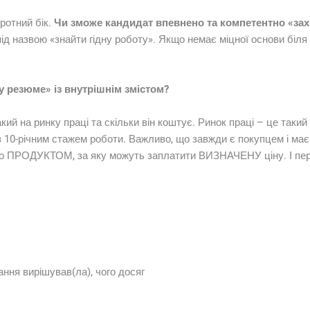
ротний бік.
Чи зможе кандидат впевнено та компетентно «захи
 назвою «знайти гідну роботу». Якщо немає міцної основи біля п
у резюме» із внутрішнім змістом?
кий на ринку праці та скільки він коштує. Ринок праці – це такий 
із 10-річним стажем роботи. Важливо, що завжди є покупцем і ма
о ПРОДУКТОМ, за яку можуть заплатити ВИЗНАЧЕНУ ціну. І перш
ання вирішував(ла), чого досяг