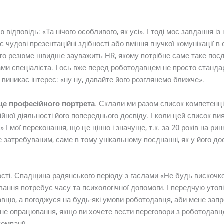
відповідь: «Та нічого особливого, як усі». І тоді моє завдання і
є чудові презентаційні здібності або вміння гнучкої комунікації в
його резюме швидше зауважить HR, якому потрібне саме таке поє
и спеціаліста. І ось вже перед роботодавцем не просто стандарт
а виникає інтерес: «ну ну, давайте його розглянемо ближче».
це професійного портрета
. Склали ми разом список компетенці
ної діяльності його попереднього досвіду. І коли цей список вия
го» І мої переконання, що це цінно і значуще, т.к. за 20 років на р
 затребуваним, саме в тому унікальному поєднанні, як у його досві
ості. Спадщина радянського періоду з гаслами «Не будь вискочкою
ювання потребує часу та психологічної допомоги. І передчую утопі
цю, а погоджуся на будь-які умови роботодавця, аби мене запрос
ібне опрацювання, якщо ви хочете вести переговори з роботодавц
компанії