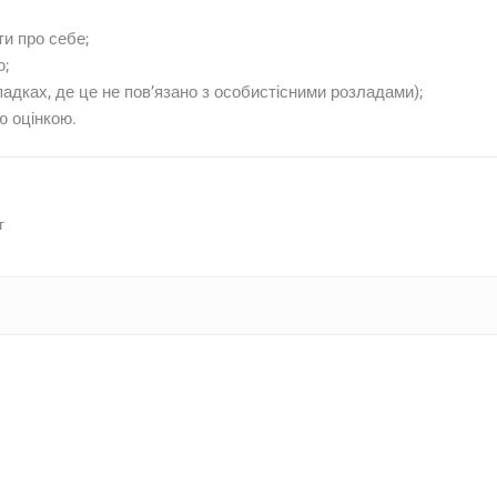
и про себе;
ю;
адках, де це не пов’язано з особистісними розладами);
ю оцінкою.
г