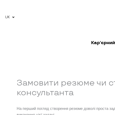
Перейти
до
вмісту
UK
RU
Кар’єрний
Замовити резюме чи с
консультанта
На перший погляд створення резюме доволі проста зада
виконання цієї задачі