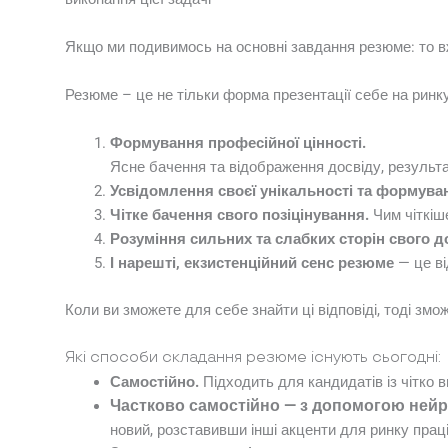
Якщо ми подивимось на основні завдання резюме: то вж
Резюме – це не тільки форма презентації себе на ринку
Формування професійної цінності.
Ясне бачення та відображення досвіду, результат
Усвідомлення своєї унікальності та формува
Чітке бачення свого позіцінування.
Чим чіткіш
Розуміння сильних та слабких сторін свого д
І нарешті, екзистенційний сенс резюме
— це ві
Коли ви зможете для себе знайти ці відповіді, тоді зм
Які способи складання резюме існують сьогодні:
Самостійно.
Підходить для кандидатів із чітко
Частково самостійно — з допомогою ней
новий, розставивши інші акценти для ринку праці