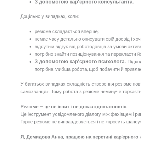
З допомогою кар’єрного консультанта.
Доцільно у випадках, коли:
резюме складається вперше;
немає часу детально описувати свій досвід і хоч
відсутній відгук від роботодавців за умови активн
потрібно знайти позиціонування та перекласти й
З допомогою кар’єрного психолога.
Підход
потрібна глибша робота, щоб побачити й привла
У багатьох випадках складність створення резюме пов’
самозванця». Тому робота з резюме неминуче торкаєтьс
Резюме — це не іспит і не доказ «достатності».
Це інструмент усвідомленого діалогу між фахівцем і ри
Гарне резюме не виправдовується і не «просить шансу»
Я, Демидова Анна, працюю на перетині кар’єрного к