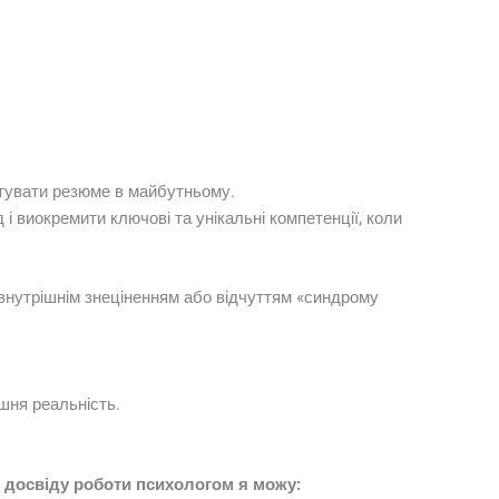
птувати резюме в майбутньому.
 і виокремити ключові та унікальні компетенції, коли
 внутрішнім знеціненням або відчуттям «синдрому
ішня реальність.
й досвіду роботи психологом я можу: