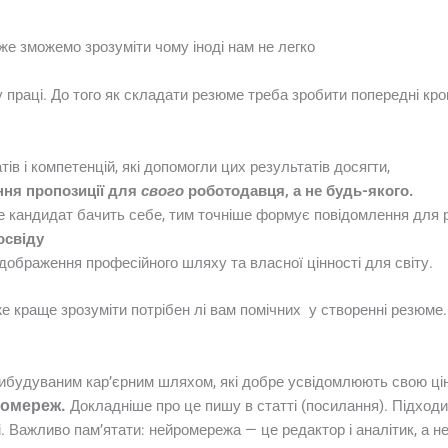
е зможемо зрозуміти чому іноді нам не легко
 праці. До того як складати резюме треба зробити попередні крок
ів і компетенцій, які допомогли цих результатів досягти,
ння пропозиції для
свого
роботодавця, а не будь-якого.
е кандидат бачить себе, тим точніше формує повідомлення для 
освіду
дображення професійного шляху та власної цінності для світу.
оже краще зрозуміти потрібен лі вам помічних у створенні резюме.
 вибудуваним кар’єрним шляхом, які добре усвідомлюють свою цін
ромереж.
Докладніше про це пишу в статті (посилання). Підходи
. Важливо пам’ятати: нейромережа — це редактор і аналітик, а не