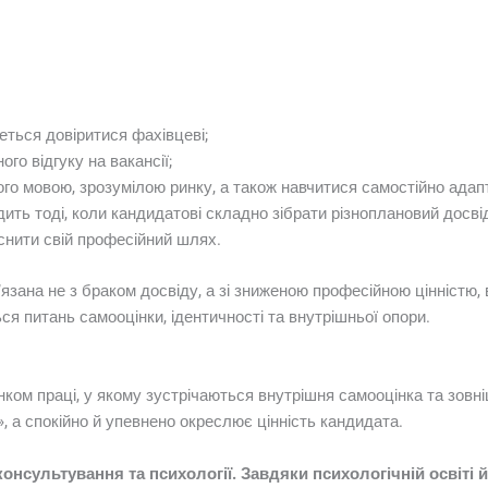
еться довіритися фахівцеві;
ого відгуку на вакансії;
ого мовою, зрозумілою ринку, а також навчитися самостійно ада
ить тоді, коли кандидатові складно зібрати різноплановий досвід
снити свій професійний шлях.
язана не з браком досвіду, а зі зниженою професійною цінністю,
я питань самооцінки, ідентичності та внутрішньої опори.
нком праці, у якому зустрічаються внутрішня самооцінка та зовн
, а спокійно й упевнено окреслює цінність кандидата.
онсультування та психології. Завдяки психологічній освіті 