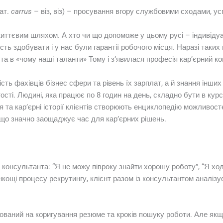
лат.
carrus
– віз, віз) – просування вгору службовими сходами, усп
иттєвим шляхом. А хто чи що допоможе у цьому русі – індивідуал
сть здобувати і у нас були гарантії робочого місця. Наразі таких 
та в «чому наші таланти» Тому і з’явилася професія кар’єрний ко
ість фахівців бізнес сфери та рівень їх зарплат, а й знання інш
ості. Людині, яка працює по 8 годин на день, складно бути в курсі
та кар’єрні історії клієнтів створюють енциклопедію можливостей
в, що значно заощаджує час для кар’єрних рішень.
 консультанта: “Я не можу півроку знайти хорошу роботу”, “Я ход
онкощі процесу рекрутингу, клієнт разом із консультантом аналіз
нтований на коригування резюме та кроків пошуку роботи. Але як