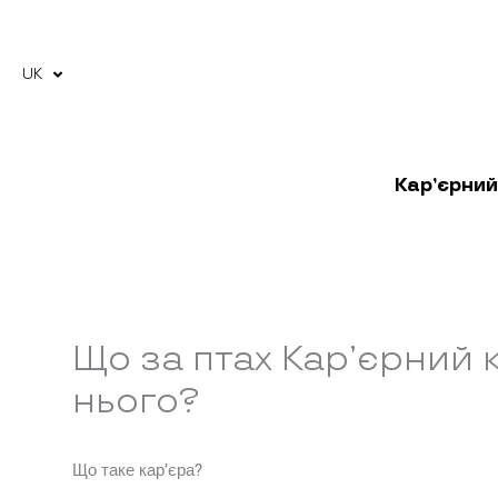
Перейти
до
вмісту
UK
RU
Кар’єрний
Що за птах Кар’єрний 
нього?
Що таке кар’єра?