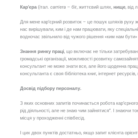
Кар’єра
(італ.
carriera
– біг, життєвий шлях,
нище
, від 
Для мене кар’єрний розвиток – це пошук шляхів руху ж
нас вирішували, ким і де нам працювати, яку спеціальні
водночас звільнило від чужого рішення «ким нам бути» 
Знання ринку праці
, що включає не тільки затребуван
громадські організації, можливості розвитку самозайнят
консультант не може знати все, але його щоденна праця 
консультанта є своя бібліотека книг, інтернет ресурсі
Досвід підбору персоналу.
З яких основних запитів починається робота кар’єрного
рід діяльності, але не знаю чим зайнятися”. І знаючи т
місця у проходженні співбесід.
І цих двох пунктів достатньо, якщо запит клієнта оріє