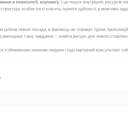
ання в психології, коучингу
. І це пошук внутрішніх ресурсів н
и структуру особистості клієнта, оцінити здібності, а можливо з
м цілком певної посади, а фахівець не отримує гідних пропозицій
ої самооцінки. І моє завдання – знайти ресурс для нового ставлен
 з обмеженим знанням людини і тоді кар’єрний консультант той, 
г