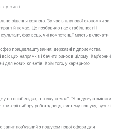
іх у житті.
ьне рішення кожного. За часів планової економіки за
гарантій немає. Це позбавило нас стабільності і
нсультант, фахівець, чиї компетенції мають включати:
их сфер працевлаштування: державні підприємства,
 всіх цих напрямків і бачити ринок в цілому. Кар’єрний
 для нових клієнтів. Крім того, у кар’єрного
жу по співбесідах, а толку немає”, “Я подумую змінити
ує критерії вибору роботодавця, систему пошуку, вузькі
що запит пов’язаний з пошуком нової сфери для